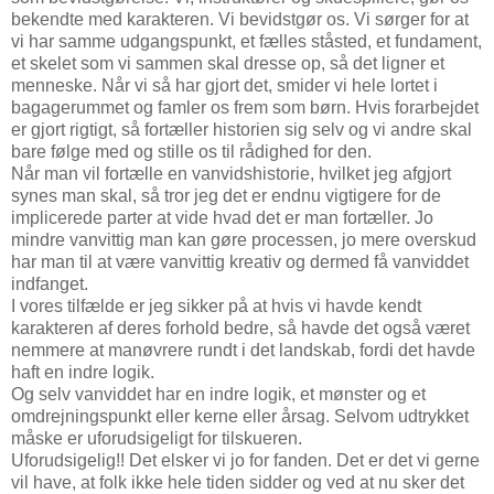
bekendte med karakteren. Vi bevidstgør os. Vi sørger for at
vi har samme udgangspunkt, et fælles ståsted, et fundament,
et skelet som vi sammen skal dresse op, så det ligner et
menneske. Når vi så har gjort det, smider vi hele lortet i
bagagerummet og famler os frem som børn. Hvis forarbejdet
er gjort rigtigt, så fortæller historien sig selv og vi andre skal
bare følge med og stille os til rådighed for den.
Når man vil fortælle en vanvidshistorie, hvilket jeg afgjort
synes man skal, så tror jeg det er endnu vigtigere for de
implicerede parter at vide hvad det er man fortæller. Jo
mindre vanvittig man kan gøre processen, jo mere overskud
har man til at være vanvittig kreativ og dermed få vanviddet
indfanget.
I vores tilfælde er jeg sikker på at hvis vi havde kendt
karakteren af deres forhold bedre, så havde det også været
nemmere at manøvrere rundt i det landskab, fordi det havde
haft en indre logik.
Og selv vanviddet har en indre logik, et mønster og et
omdrejningspunkt eller kerne eller årsag. Selvom udtrykket
måske er uforudsigeligt for tilskueren.
Uforudsigelig!! Det elsker vi jo for fanden. Det er det vi gerne
vil have, at folk ikke hele tiden sidder og ved at nu sker det