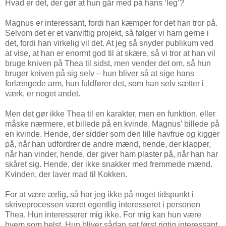
Hvad er det, der gør at hun går med på hans ‘leg’?
Magnus er interessant, fordi han kæmper for det han tror på.
Selvom det er et vanvittig projekt, så følger vi ham gerne i
det, fordi han virkelig vil det. At jeg så snyder publikum ved
at vise, at han er enormt god til at skære, så vi tror at han vil
bruge kniven på Thea til sidst, men vender det om, så hun
bruger kniven på sig selv – hun bliver så at sige hans
forlængede arm, hun fuldfører det, som han selv sætter i
værk, er noget andet.
Men det gør ikke Thea til en karakter, men en funktion, eller
måske nærmere, et billede på en kvinde. Magnus’ billede på
en kvinde. Hende, der sidder som den lille havfrue og kigger
på, når han udfordrer de andre mænd, hende, der klapper,
når han vinder, hende, der giver ham plaster på, når han har
skåret sig. Hende, der ikke snakker med fremmede mænd.
Kvinden, der laver mad til Kokken.
For at være ærlig, så har jeg ikke på noget tidspunkt i
skriveprocessen været egentlig interesseret i personen
Thea. Hun interesserer mig ikke. For mig kan hun være
hvem som helst. Hun bliver sådan set først rigtig interessant