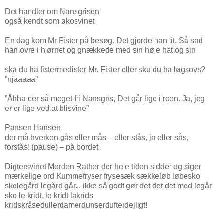
Det handler om Nansgrisen
også kendt som økosvinet
En dag kom Mr Fister på besøg. Det gjorde han tit. Så sad
han ovre i hjørnet og gnækkede med sin høje hat og sin
ska du ha fistermedister Mr. Fister eller sku du ha løgsovs?
”njaaaaa”
”Åhha der så meget fri Nansgris, Det går lige i roen. Ja, jeg
er er lige ved at blisvine”
Pansen Hansen
der må hverken gås eller mås – eller stås, ja eller sås,
forstås! (pause) – på bordet
Digtersvinet Morden Rather der hele tiden sidder og siger
mærkelige ord Kummefryser frysesæk sækkeløb løbesko
skolegård legård går... ikke så godt gør det det det med legår
sko le kridt, le kridt lakrids
kridskråsedullerdamerdunserdufterdejligt!