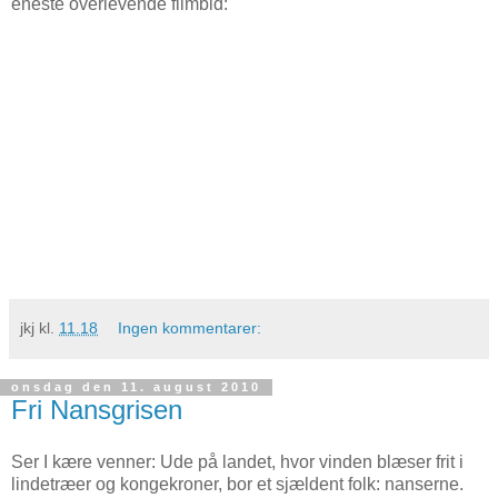
eneste overlevende filmbid:
jkj
kl.
11.18
Ingen kommentarer:
onsdag den 11. august 2010
Fri Nansgrisen
Ser I kære venner: Ude på landet, hvor vinden blæser frit i
lindetræer og kongekroner, bor et sjældent folk: nanserne.