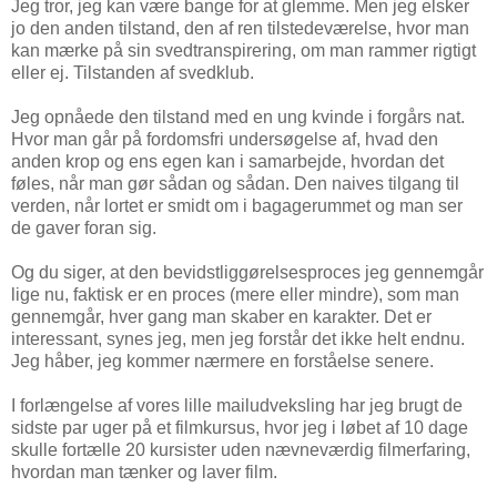
Jeg tror, jeg kan være bange for at glemme. Men jeg elsker
jo den anden tilstand, den af ren tilstedeværelse, hvor man
kan mærke på sin svedtranspirering, om man rammer rigtigt
eller ej. Tilstanden af svedklub.
Jeg opnåede den tilstand med en ung kvinde i forgårs nat.
Hvor man går på fordomsfri undersøgelse af, hvad den
anden krop og ens egen kan i samarbejde, hvordan det
føles, når man gør sådan og sådan. Den naives tilgang til
verden, når lortet er smidt om i bagagerummet og man ser
de gaver foran sig.
Og du siger, at den bevidstliggørelsesproces jeg gennemgår
lige nu, faktisk er en proces (mere eller mindre), som man
gennemgår, hver gang man skaber en karakter. Det er
interessant, synes jeg, men jeg forstår det ikke helt endnu.
Jeg håber, jeg kommer nærmere en forståelse senere.
I forlængelse af vores lille mailudveksling har jeg brugt de
sidste par uger på et filmkursus, hvor jeg i løbet af 10 dage
skulle fortælle 20 kursister uden nævneværdig filmerfaring,
hvordan man tænker og laver film.