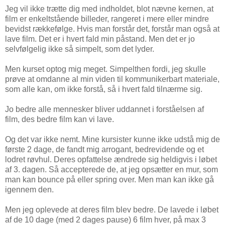
Jeg vil ikke trætte dig med indholdet, blot nævne kernen, at
film er enkeltstående billeder, rangeret i mere eller mindre
bevidst rækkefølge. Hvis man forstår det, forstår man også at
lave film. Det er i hvert fald min påstand. Men det er jo
selvfølgelig ikke så simpelt, som det lyder.
Men kurset optog mig meget. Simpelthen fordi, jeg skulle
prøve at omdanne al min viden til kommunikerbart materiale,
som alle kan, om ikke forstå, så i hvert fald tilnærme sig.
Jo bedre alle mennesker bliver uddannet i forståelsen af
film, des bedre film kan vi lave.
Og det var ikke nemt. Mine kursister kunne ikke udstå mig de
første 2 dage, de fandt mig arrogant, bedrevidende og et
lodret røvhul. Deres opfattelse ændrede sig heldigvis i løbet
af 3. dagen. Så accepterede de, at jeg opsætter en mur, som
man kan bounce på eller spring over. Men man kan ikke gå
igennem den.
Men jeg oplevede at deres film blev bedre. De lavede i løbet
af de 10 dage (med 2 dages pause) 6 film hver, på max 3