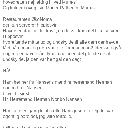
hovedretten nej! aldrig i livet! Mum-s”
Og kalder i øvrigt sin Moder Rather for Mum-s
Restauranten ØkoNoma
der kun serverer hippiesvin
Havde en dag lidt for travlt, da de var kommet til at servere
Hipposvin
hvorefter de måtte ud og undskylde til alle dem der havde
fået hård mao, og een spurgte, for man mao? (der var også
nogen der havde fået tynd mao, men det glemte de at
undskylde, ja den var helt gal den dag)
Nå!
Ham her her fru Nansens mand hr herremand Herman
nonbo hn....Nansen
bliver til sidst til:
Hr. Herremand Herman Nonbo Nansen
Han kom en gang til at sætte Nansgrisen fri. Og det var
egentlig bare det, jeg ville fortælle.
(billede af det, jeg ville fortælle)