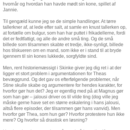
hvornår og hvordan han havde mødt sin kone, spillet af
Jannie.
Til gengæld kunne jeg se de simple handlinger. At tørre
tallerkner af, at lede efter salt, at samle en knust tallerken op,
at fortælle om bulgur, som han har puttet i frikadellerne, fordi
det er fedtfattigt, og alle de andre små ting. Og de små
billede som tilsammen skabte et tredje, ikke-synligt, billede
hos tilskueren om en mand, som ikke er i stand til at bryde
igennem til sin kones lukkede, sorgfyldte sind.
Men, rent historiemæssigt i Skinke giver jeg dig ret i at der
ligger et stort problem i argumentationen for Theas
bevæggrund. Og det gav os efterfølgende problemer, når
Stine skulle skabe og argumentere for hendes karakter, for
hvorfor gør hun det? Jeg er egentlig med på at Magnus gør
som han gør – jalousi driver os til vilde ting (dog ville jeg
måske gerne have set en større eskalering i hans jalousi,
altså flere episoder, der tilsammen gør hans vanvid). Men
hvorfor gør Thea, som hun gør? Hvorfor protestere hun ikke
mere? Og hvorfor så drastisk en løsning?