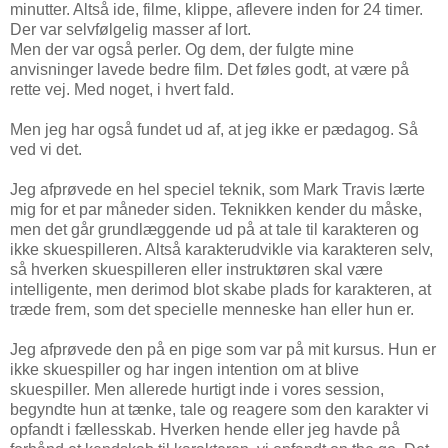
minutter. Altså ide, filme, klippe, aflevere inden for 24 timer.
Der var selvfølgelig masser af lort.
Men der var også perler. Og dem, der fulgte mine
anvisninger lavede bedre film. Det føles godt, at være på
rette vej. Med noget, i hvert fald.
Men jeg har også fundet ud af, at jeg ikke er pædagog. Så
ved vi det.
Jeg afprøvede en hel speciel teknik, som Mark Travis lærte
mig for et par måneder siden. Teknikken kender du måske,
men det går grundlæggende ud på at tale til karakteren og
ikke skuespilleren. Altså karakterudvikle via karakteren selv,
så hverken skuespilleren eller instruktøren skal være
intelligente, men derimod blot skabe plads for karakteren, at
træde frem, som det specielle menneske han eller hun er.
Jeg afprøvede den på en pige som var på mit kursus. Hun er
ikke skuespiller og har ingen intention om at blive
skuespiller. Men allerede hurtigt inde i vores session,
begyndte hun at tænke, tale og reagere som den karakter vi
opfandt i fællesskab. Hverken hende eller jeg havde på