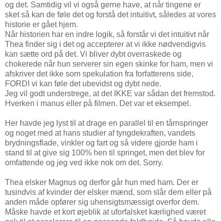
og det. Samtidig vil vi også gerne have, at når tingene er
sket så kan de føle det og forstå det intuitivt, således at vores
historie er gået hjem.
Når historien har en indre logik, så forstår vi det intuitivt når
Thea finder sig i det og accepterer at vi ikke nødvendigvis
kan sætte ord på det. Vi bliver dybt overraskede og
chokerede når hun serverer sin egen skinke for ham, men vi
afskriver det ikke som spekulation fra forfatterens side,
FORDI vi kan føle det ubevidst og dybt nede.
Jeg vil godt understrege, at det IKKE var sådan det fremstod.
Hverken i manus eller på filmen. Det var et eksempel.
Her havde jeg lyst til at drage en parallel til en tårnspringer
og noget med at hans studier af tyngdekraften, vandets
brydningsflade, vinkler og fart og så videre gjorde ham i
stand til at give sig 100% hen til springet, men det blev for
omfattende og jeg ved ikke nok om det. Sorry.
Thea elsker Magnus og derfor går hun med ham. Der er
tusindvis af kvinder der elsker mænd, som slår dem eller på
anden måde opfører sig uhensigtsmæssigt overfor dem.
Måske havde et kort øjeblik at uforfalsket kærlighed været