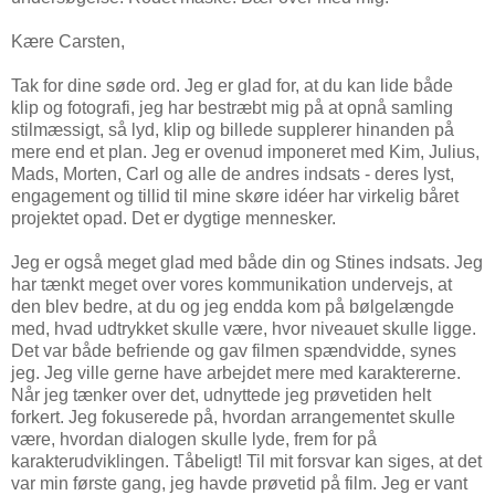
Kære Carsten,
Tak for dine søde ord. Jeg er glad for, at du kan lide både
klip og fotografi, jeg har bestræbt mig på at opnå samling
stilmæssigt, så lyd, klip og billede supplerer hinanden på
mere end et plan. Jeg er ovenud imponeret med Kim, Julius,
Mads, Morten, Carl og alle de andres indsats - deres lyst,
engagement og tillid til mine skøre idéer har virkelig båret
projektet opad. Det er dygtige mennesker.
Jeg er også meget glad med både din og Stines indsats. Jeg
har tænkt meget over vores kommunikation undervejs, at
den blev bedre, at du og jeg endda kom på bølgelængde
med, hvad udtrykket skulle være, hvor niveauet skulle ligge.
Det var både befriende og gav filmen spændvidde, synes
jeg. Jeg ville gerne have arbejdet mere med karaktererne.
Når jeg tænker over det, udnyttede jeg prøvetiden helt
forkert. Jeg fokuserede på, hvordan arrangementet skulle
være, hvordan dialogen skulle lyde, frem for på
karakterudviklingen. Tåbeligt! Til mit forsvar kan siges, at det
var min første gang, jeg havde prøvetid på film. Jeg er vant