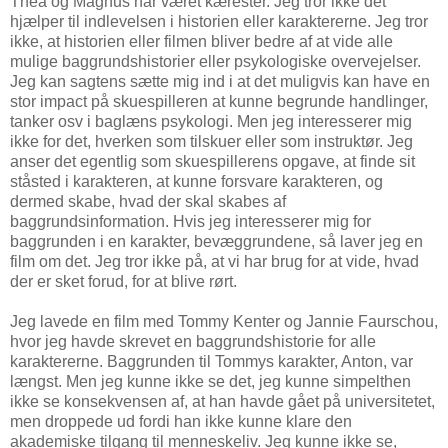
Thea og Magnus har været kærester. Jeg tror ikke det
hjælper til indlevelsen i historien eller karaktererne. Jeg tror
ikke, at historien eller filmen bliver bedre af at vide alle
mulige baggrundshistorier eller psykologiske overvejelser.
Jeg kan sagtens sætte mig ind i at det muligvis kan have en
stor impact på skuespilleren at kunne begrunde handlinger,
tanker osv i baglæns psykologi. Men jeg interesserer mig
ikke for det, hverken som tilskuer eller som instruktør. Jeg
anser det egentlig som skuespillerens opgave, at finde sit
ståsted i karakteren, at kunne forsvare karakteren, og
dermed skabe, hvad der skal skabes af
baggrundsinformation. Hvis jeg interesserer mig for
baggrunden i en karakter, bevæggrundene, så laver jeg en
film om det. Jeg tror ikke på, at vi har brug for at vide, hvad
der er sket forud, for at blive rørt.
Jeg lavede en film med Tommy Kenter og Jannie Faurschou,
hvor jeg havde skrevet en baggrundshistorie for alle
karaktererne. Baggrunden til Tommys karakter, Anton, var
længst. Men jeg kunne ikke se det, jeg kunne simpelthen
ikke se konsekvensen af, at han havde gået på universitetet,
men droppede ud fordi han ikke kunne klare den
akademiske tilgang til menneskeliv. Jeg kunne ikke se,