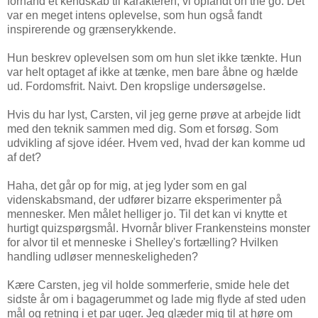
forhånd et kendskab til karakteren, vi opfandt on the go. Det
var en meget intens oplevelse, som hun også fandt
inspirerende og grænserykkende.
Hun beskrev oplevelsen som om hun slet ikke tænkte. Hun
var helt optaget af ikke at tænke, men bare åbne og hælde
ud. Fordomsfrit. Naivt. Den kropslige undersøgelse.
Hvis du har lyst, Carsten, vil jeg gerne prøve at arbejde lidt
med den teknik sammen med dig. Som et forsøg. Som
udvikling af sjove idéer. Hvem ved, hvad der kan komme ud
af det?
Haha, det går op for mig, at jeg lyder som en gal
videnskabsmand, der udfører bizarre eksperimenter på
mennesker. Men målet helliger jo. Til det kan vi knytte et
hurtigt quizspørgsmål. Hvornår bliver Frankensteins monster
for alvor til et menneske i Shelley's fortælling? Hvilken
handling udløser menneskeligheden?
Kære Carsten, jeg vil holde sommerferie, smide hele det
sidste år om i bagagerummet og lade mig flyde af sted uden
mål og retning i et par uger. Jeg glæder mig til at høre om