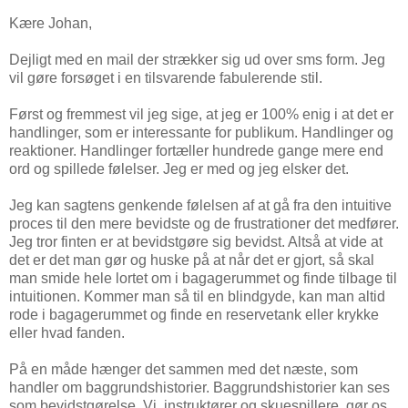
Kære Johan,
Dejligt med en mail der strækker sig ud over sms form. Jeg
vil gøre forsøget i en tilsvarende fabulerende stil.
Først og fremmest vil jeg sige, at jeg er 100% enig i at det er
handlinger, som er interessante for publikum. Handlinger og
reaktioner. Handlinger fortæller hundrede gange mere end
ord og spillede følelser. Jeg er med og jeg elsker det.
Jeg kan sagtens genkende følelsen af at gå fra den intuitive
proces til den mere bevidste og de frustrationer det medfører.
Jeg tror finten er at bevidstgøre sig bevidst. Altså at vide at
det er det man gør og huske på at når det er gjort, så skal
man smide hele lortet om i bagagerummet og finde tilbage til
intuitionen. Kommer man så til en blindgyde, kan man altid
rode i bagagerummet og finde en reservetank eller krykke
eller hvad fanden.
På en måde hænger det sammen med det næste, som
handler om baggrundshistorier. Baggrundshistorier kan ses
som bevidstgørelse. Vi, instruktører og skuespillere, gør os