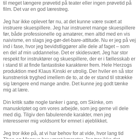
til meget længere prøvetid på teater eller ingen prøvetid på
film. Det var en god lærestreg.
Jeg har ikke oplevet før nu, at det kunne være svært at
instruere skuespillere. Jeg har instrueret mange skuespillere
før, både professionelle og amatører, men altid med en vis
naivisme, en slags jeg-gør-det-bare-attitude. Nu er jeg på vej
ind i fase, hvor jeg bevidstliggører alle dele af faget – som
en del af min uddannelse. Det er skidesvært. Jeg har stor
respekt for instruktører og skuespillere, der er i fællesskab er
i stand til at finde fantastiske karakterer frem. Hele Herzogs
produktion med Klaus Kinski er utrolig. Der hviler en så stor
kunstnerisk tryghed imellem de to, at de er stand til strække
sig længere end mange andre. Det kunne jeg godt tænke
mig at lære.
Din kritik satte nogle tanker i gang, om Skinke, om
manuskriptet og om vores arbejde, som jeg gerne vil dele
med dig. Tilgiv den fabulerende karakter, men jeg
interesserer mig voldsomt for emnet i øjeblikket.
Jeg tror ikke på, at vi har behov for at vide, hvor lang tid