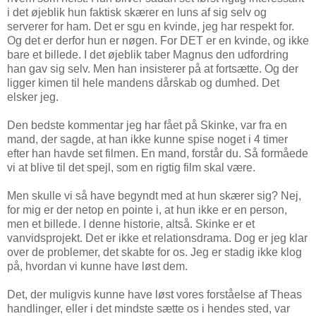
i det øjeblik hun faktisk skærer en luns af sig selv og
serverer for ham. Det er sgu en kvinde, jeg har respekt for.
Og det er derfor hun er nøgen. For DET er en kvinde, og ikke
bare et billede. I det øjeblik taber Magnus den udfordring
han gav sig selv. Men han insisterer på at fortsætte. Og der
ligger kimen til hele mandens dårskab og dumhed. Det
elsker jeg.
Den bedste kommentar jeg har fået på Skinke, var fra en
mand, der sagde, at han ikke kunne spise noget i 4 timer
efter han havde set filmen. En mand, forstår du. Så formåede
vi at blive til det spejl, som en rigtig film skal være.
Men skulle vi så have begyndt med at hun skærer sig? Nej,
for mig er der netop en pointe i, at hun ikke er en person,
men et billede. I denne historie, altså. Skinke er et
vanvidsprojekt. Det er ikke et relationsdrama. Dog er jeg klar
over de problemer, det skabte for os. Jeg er stadig ikke klog
på, hvordan vi kunne have løst dem.
Det, der muligvis kunne have løst vores forståelse af Theas
handlinger, eller i det mindste sætte os i hendes sted, var