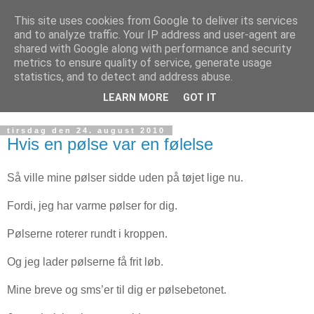
This site uses cookies from Google to deliver its services
MONOLOGER - nyheder,
and to analyze traffic. Your IP address and user-agent are
shared with Google along with performance and security
tanker + værker
metrics to ensure quality of service, generate usage
statistics, and to detect and address abuse.
© johan knattrup jensen
LEARN MORE
GOT IT
tirsdag den 24. august 2010
Hvis en pølse var en følelse
Så ville mine pølser sidde uden på tøjet lige nu.
Fordi, jeg har varme pølser for dig.
Pølserne roterer rundt i kroppen.
Og jeg lader pølserne få frit løb.
Mine breve og sms’er til dig er pølsebetonet.