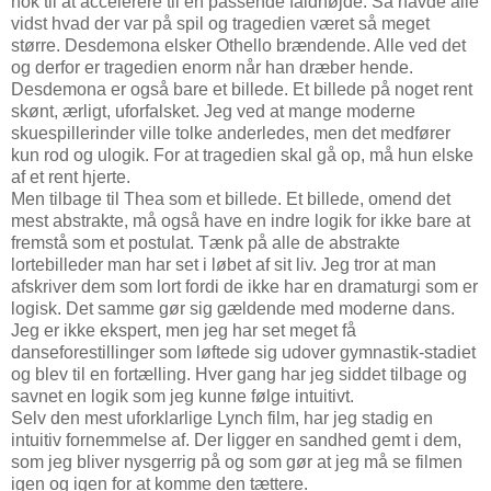
nok til at accelerere til en passende faldhøjde. Så havde alle
vidst hvad der var på spil og tragedien været så meget
større. Desdemona elsker Othello brændende. Alle ved det
og derfor er tragedien enorm når han dræber hende.
Desdemona er også bare et billede. Et billede på noget rent
skønt, ærligt, uforfalsket. Jeg ved at mange moderne
skuespillerinder ville tolke anderledes, men det medfører
kun rod og ulogik. For at tragedien skal gå op, må hun elske
af et rent hjerte.
Men tilbage til Thea som et billede. Et billede, omend det
mest abstrakte, må også have en indre logik for ikke bare at
fremstå som et postulat. Tænk på alle de abstrakte
lortebilleder man har set i løbet af sit liv. Jeg tror at man
afskriver dem som lort fordi de ikke har en dramaturgi som er
logisk. Det samme gør sig gældende med moderne dans.
Jeg er ikke ekspert, men jeg har set meget få
danseforestillinger som løftede sig udover gymnastik-stadiet
og blev til en fortælling. Hver gang har jeg siddet tilbage og
savnet en logik som jeg kunne følge intuitivt.
Selv den mest uforklarlige Lynch film, har jeg stadig en
intuitiv fornemmelse af. Der ligger en sandhed gemt i dem,
som jeg bliver nysgerrig på og som gør at jeg må se filmen
igen og igen for at komme den tættere.