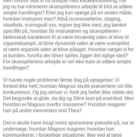
Men hvorfor skal vi så arbejde med karakterudvikling, når
jeg nu har minimeret skuespillerens arbejde til blot at udføre
simple handlinger? Eller jeg kan spørge på en anden måde,
hvordan instruerer man? Altså iscenesættelse, staging,
skudliste, scenografi osv. regner jeg ikke med, jeg tænker
specifikt på, hvordan får instruktøren og skuespilleren i
fællesskab karakteren til at være troværdig uden at blive til
cigaretskuespil, at blive dynamisk uden at være overspillet,
at være organisk uden at blive påtaget. Hvordan sørger vi for
at bunden, hvorfra der bliver spillet, ligger det rigtige sted?
For skuespillerens arbejde er vel ikke bare at udføre simple
handlinger?
Vi havde nogle problemer første dag på optagelser. Vi
forstod ikke helt, hvordan Magnus skulle præsentere sin lille
konkurrence. Og jeg skriver vi, fordi jeg heller ikke vidste det.
Det begyndte at glide, da dig og Stine kom på enehånd. Men
hvordan er Magnus overfor masserne? Hvordan reagerer
han på andre mennesker end Thea?
Det vi skulle have brugt vores sparsomme prøvetid på, var at
undersøge, hvordan Magnus reagerer, hvordan han
kommunikerer, i forskellige situationer. Ikke ved at læse