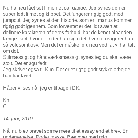
Nu har jeg fået set filmen et par gange. Jeg synes den er
super fedt filmet og klippet. Det fungerer rigtig godt med
jumpcut. Jeg synes at den historie, som er i manus kommer
rigtig godt igennem. Som forventet er det lidt svært at
definere karakteren af deres forhold; har de kendt hinanden
længe, kort, hvorfor finder hun sig i det, hvorfor reagerer han
så voldsomt osv. Men det er måske fordi jeg ved, at vi har talt
om det.
Stilmæssigt og håndværksmæssigt synes jeg du skal være
stolt. Det er sgu fedt.
Jeg skriver også til Kim. Det er et rigtig godt stykke arbejde
han har lavet.
Håber vi ses når jeg er tilbage i DK.
Kh
C
14. juni, 2010
Nå, nu blev brevet sørme mere til et essay end et brev. En
undersøgelse. Rodet måske. Bær over med mig.