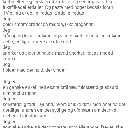
krebinetter. Og torsk, med kartofler og sennepssås. Og
frikafrikadellerdaller. Og pasta med noget kødsås foran
TV'et, nu er det jo fredag. Endelig fredag.
Jeg
deler smørrebrødet på midten, ikke diagonalt.
Jeg
står op og tisser, selvom jeg strinter ved siden af og selvom
det egentlig er rarere at sidde ned.
Jeg
snorker og siger at rigtige mænd snorker, rigtige mænd
snorker.
Jeg
holder med det hold, der vinder.
Jeg er
en ganske enkel, helt ekstra ordinær, fuldstændigt absurd
almindelig mand.
Jeg er
selvfølgelig født i Jylland, hvem er ikke det? med aner fra det
nordlige, undren om det sydlige og uforståen om det midt i
mellem. Udenforståen.
Jeg er
som alle andre, på det groveste, som alle andre. Der er ikke