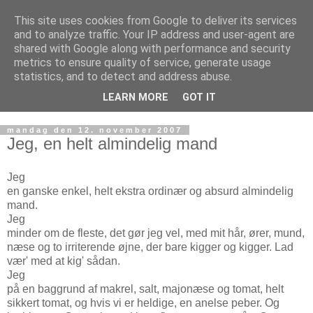
This site uses cookies from Google to deliver its services
MONOLOGER - nyheder,
and to analyze traffic. Your IP address and user-agent are
shared with Google along with performance and security
tanker + værker
metrics to ensure quality of service, generate usage
statistics, and to detect and address abuse.
© johan knattrup jensen
LEARN MORE
GOT IT
mandag den 12. november 2007
Jeg, en helt almindelig mand
Jeg
en ganske enkel, helt ekstra ordinær og absurd almindelig
mand.
Jeg
minder om de fleste, det gør jeg vel, med mit hår, ører, mund,
næse og to irriterende øjne, der bare kigger og kigger. Lad
vær' med at kig' sådan.
Jeg
på en baggrund af makrel, salt, majonæse og tomat, helt
sikkert tomat, og hvis vi er heldige, en anelse peber. Og