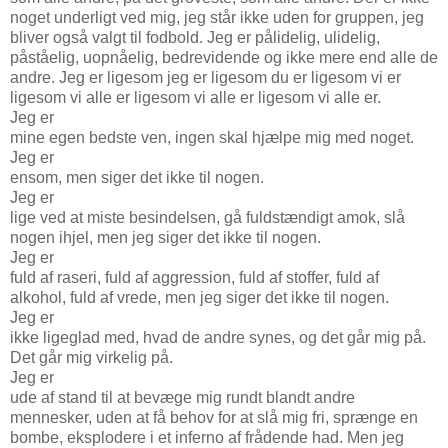
noget underligt ved mig, jeg står ikke uden for gruppen, jeg
bliver også valgt til fodbold. Jeg er pålidelig, ulidelig,
påståelig, uopnåelig, bedrevidende og ikke mere end alle de
andre. Jeg er ligesom jeg er ligesom du er ligesom vi er
ligesom vi alle er ligesom vi alle er ligesom vi alle er.
Jeg er
mine egen bedste ven, ingen skal hjælpe mig med noget.
Jeg er
ensom, men siger det ikke til nogen.
Jeg er
lige ved at miste besindelsen, gå fuldstændigt amok, slå
nogen ihjel, men jeg siger det ikke til nogen.
Jeg er
fuld af raseri, fuld af aggression, fuld af stoffer, fuld af
alkohol, fuld af vrede, men jeg siger det ikke til nogen.
Jeg er
ikke ligeglad med, hvad de andre synes, og det går mig på.
Det går mig virkelig på.
Jeg er
ude af stand til at bevæge mig rundt blandt andre
mennesker, uden at få behov for at slå mig fri, sprænge en
bombe, eksplodere i et inferno af frådende had. Men jeg